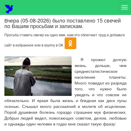
На
Вчера (05-08-2026) было поставлено 15 свечей
по Вашим просьбам и запискам.
Просьба ставить свечку на одно имя, нам это облегчает труд и добавьте
сайт в избранное или в группу в ОК
Я прожил долгую
жизнь, дольше, чем
среднестатистическое
население планеты.
Много повидал из разряда
того, что нужно было
увидеть и что совсем не
обязательно. И яркая была жизнь и бледная как диск луны
осенью. Слышал много расскаяний и молитв об исцелении.
Порой душевная болезнь гораздо страшнее мук физических.
Добрых людей видел, помогающих советом, делом, любовью
и однажды один человек в годах мне сказал такую фразу: