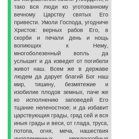
тако вся люди ко уготованному
вечному Царству святых Его
привести. Умоли Господа, угодниче
Христов: верных рабов Его, в
скорби и печали день и нощь
вопиющих к Нему,
многоболезенный вопль да
услышит и да изведет от погибели
живот наш. Всем же в державе
людем да дарует благий Бог наш
мир, тишину, безмятежие и
изобилие плодов земных, паче же
ко исполнению заповедей Его
тщание неленостное; и да избавит
царствующия грады, град сей и вся
иныя грады и веси, от глада, труса,
потопа, огня, меча, нашествия
иноплеменных, междоусобныя