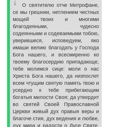
О святителю отче Митрофане,
се мы грешнии, нетлением честных
мощей твоих и многими
благодеяньми, чудесно
содеянными и содеваемыми тобою,
уверившеся, исповедуем, яко
имаши велию благодать у Господа
Бога нашего, и всесмиренно ко
твоему благосердию припадающе,
тебе молимся сице: моли о нас
Христа Бога нашего, да низпослет
всем чтущим святую память твою и
усердно к тебе прибегающим
богатыя милости Своя; да утвердит
во святей Своей Православной
Церкви живый дух правыя веры и
благоче стия, дух ведения и любве,
дух мира и радости о Дусе Святе,