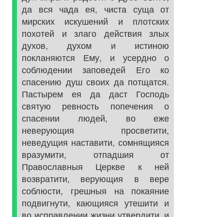
да вся чада ея, чиста суща от
мирских искушений и плотских
похотей и злаго действия злых
духов, духом и истиною
покланяются Ему, и усердно о
соблюдении заповедей Его ко
спасению душ своих да потщатся.
Пастырем ея да даст Господь
святую ревность попечения о
спасении людей, во еже
неверующия просветити,
неведущия наставити, сомнящияся
вразумити, отпадшия от
Православныя Церкве к ней
возвратити, верующия в вере
соблюсти, грешныя на покаяние
подвигнути, кающияся утешити и
во исправлении жизни утвердити, и