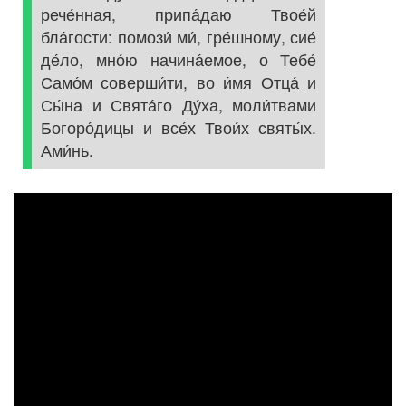
рече́нная, припа́даю Твое́й
бла́гости: помози́ ми́, гре́шному, сие́
де́ло, мно́ю начина́емое, о Тебе́
Само́м соверши́ти, во и́мя Отца́ и
Сы́на и Свята́го Ду́ха, моли́твами
Богоро́дицы и все́х Твои́х святы́х.
Ами́нь.