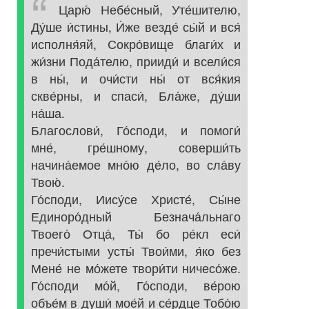
Царю́ Небе́сный, Уте́шителю,
Ду́ше и́стины, И́же везде́ сы́й и вся́
исполня́яй, Сокро́вище благи́х и
жи́зни Пода́телю, прииди́ и всели́ся
в ны́, и очи́сти ны́ от вся́кия
скве́рны, и спаси́, Бла́же, ду́ши
на́ша.
Благослови́, Го́споди, и помоги́
мне́, гре́шному, соверши́ть
начина́емое мно́ю де́ло, во сла́ву
Твою́.
Го́споди, Иису́се Христе́, Сы́не
Единоро́дный Безнача́льнаго
Твоего́ Отца́, Ты́ бо ре́кл еси́
пречи́стыми усты́ Твои́ми, я́ко без
Мене́ не мо́жете твори́ти ничесо́же.
Го́споди мо́й, Го́споди, ве́рою
объе́м в души́ мое́й и се́рдце Тобо́ю