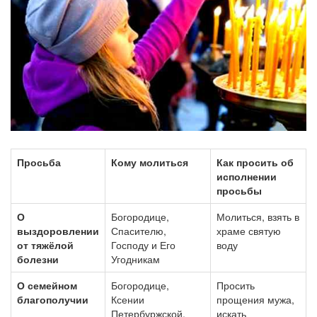
Просьба
Кому молиться
Как просить об
исполнении
просьбы
О
Богородице,
Молиться, взять в
выздоровлении
Спасителю,
храме святую
от тяжёлой
Господу и Его
воду
болезни
Угодникам
О семейном
Богородице,
Просить
благополучии
Ксении
прощения мужа,
Петербуржской,
искать