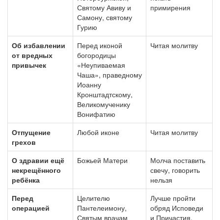
Святому Авиву и
примирения
Самону, святому
Гурию
Об избавлении
Перед иконой
Читая молитву
от вредных
богородицы
привычек
«Неупиваемая
Чаша», праведному
Иоанну
Кронштадтскому,
Великомученику
Вонифатию
Отпущение
Любой иконе
Читая молитву
грехов
О здравии ещё
Божьей Матери
Молча поставить
некрещённого
свечу, говорить
ребёнка
нельзя
Перед
Целителю
Лучше пройти
операцией
Пантелеимону,
обряд Исповеди
Святым врачам
и Причастия,