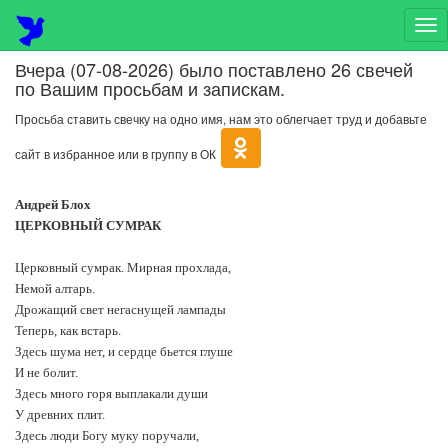
На
Вчера (07-08-2026) было поставлено 26 свечей
по Вашим просьбам и запискам.
Просьба ставить свечку на одно имя, нам это облегчает труд и добавьте
сайт в избранное или в группу в ОК
Андрей Блох
ЦЕРКОВНЫЙ СУМРАК
Церковный сумрак. Мирная прохлада,
Немой алтарь.
Дрожащий свет негаснущей лампады
Теперь, как встарь.
Здесь шума нет, и сердце бьется глуше
И не болит.
Здесь много горя выплакали души
У древних плит.
Здесь люди Богу муку поручали,